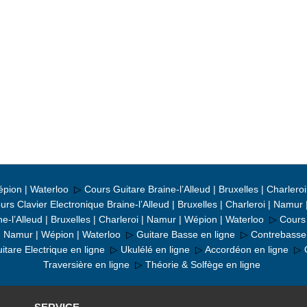
épion | Waterloo
▷
Cours Guitare Braine-l’Alleud | Bruxelles | Charler
urs Clavier Electronique Braine-l’Alleud | Bruxelles | Charleroi | Namur
-l’Alleud | Bruxelles | Charleroi | Namur | Wépion | Waterloo
▷
Cours 
i | Namur | Wépion | Waterloo
▷
Guitare Basse en ligne
▷
Contrebasse 
itare Electrique en ligne
▷
Ukulélé en ligne
▷
Accordéon en ligne
▷
Traversière en ligne
▷
Théorie & Solfège en ligne