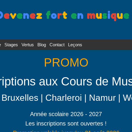
D
e
v
e
n
e
z
f
o
r
t
e
n
m
u
s
i
q
u
e
e
Stages
Vertus
Blog
Contact
Leçons
PROMO
riptions aux Cours de Mu
| Bruxelles | Charleroi | Namur | 
Année scolaire 2026 - 2027
Les inscriptions sont ouvertes !