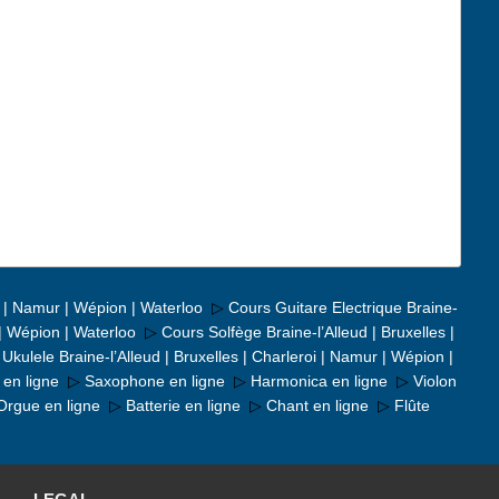
oi | Namur | Wépion | Waterloo
▷
Cours Guitare Electrique Braine-
 | Wépion | Waterloo
▷
Cours Solfège Braine-l’Alleud | Bruxelles |
Ukulele Braine-l’Alleud | Bruxelles | Charleroi | Namur | Wépion |
en ligne
▷
Saxophone en ligne
▷
Harmonica en ligne
▷
Violon
Orgue en ligne
▷
Batterie en ligne
▷
Chant en ligne
▷
Flûte