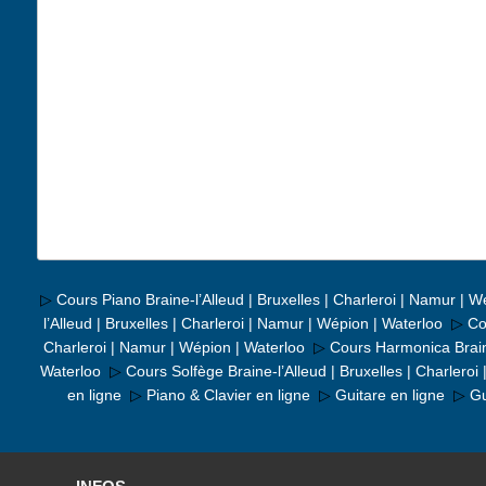
▷
Cours Piano Braine-l’Alleud | Bruxelles | Charleroi | Namur | W
l’Alleud | Bruxelles | Charleroi | Namur | Wépion | Waterloo
▷
Co
Charleroi | Namur | Wépion | Waterloo
▷
Cours Harmonica Braine
Waterloo
▷
Cours Solfège Braine-l’Alleud | Bruxelles | Charlero
en ligne
▷
Piano & Clavier en ligne
▷
Guitare en ligne
▷
Gu