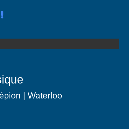
!
sique
Wépion | Waterloo