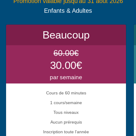
Promotion valable jusqu'au 31 août 2026
Enfants & Adultes
Beaucoup
60.00€
30.00€
par semaine
Cours de 60 minutes
1 cours/semaine
Tous niveaux
Aucun prérequis
Inscription toute l'année