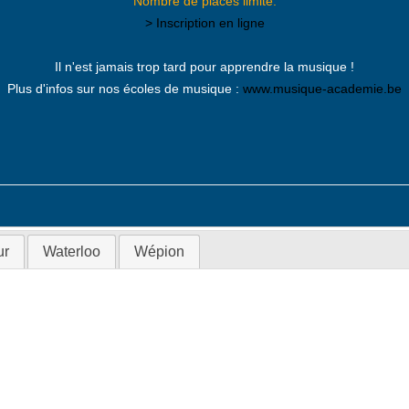
Nombre de places limité.
> Inscription en ligne
Il n'est jamais trop tard pour apprendre la musique !
Plus d'infos sur nos écoles de musique :
www.musique-academie.be
r
Waterloo
Wépion